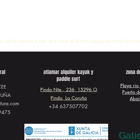
n Galicia-Turismo Activo en A Costa da Morte-Cascada de Ezaro-Finister
ral
atlamar alquiler kayak y
zona d
paddle surf
Playa rio
CEE
Pindo Nte., 236, 15296 O
Puerto d
RUÑA
Pindo, La Coruña
Abai
ntura.com
+34 637507702
9475