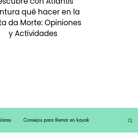
escubre con Atlantis
ntura qué hacer en la
a da Morte: Opiniones
y Actividades
lares
Consejos para Remar en kayak