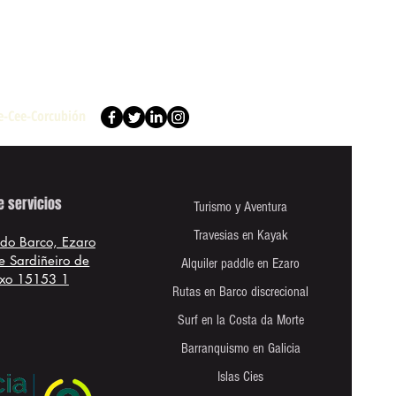
re-Cee-Corcubión
e servicios
Turismo y Aventura
Travesias en Kayak
 do Barco, Ezaro
e Sardiñeiro de
Alquiler paddle en Ezaro
xo 15153 1
Rutas en Barco discrecional
Surf en la Costa da Morte
Barranquismo en Galicia
Islas Cies