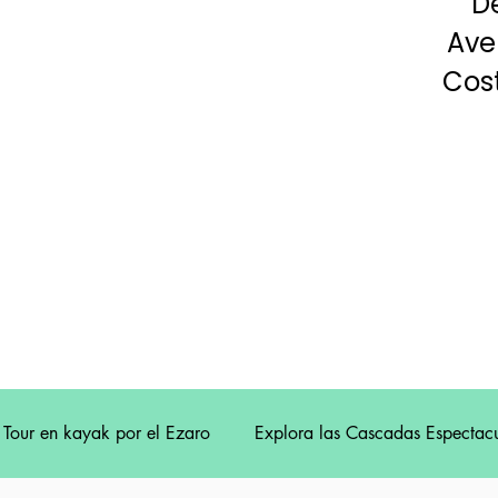
D
Ave
Cost
Tour en kayak por el Ezaro
Explora las Cascadas Espectacu