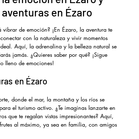
s aventuras en Ézaro
Surf Costa en la Costa da Morte
á vibrar de emoción? ¡En Ézaro, la aventura te 
conectar con la naturaleza y vivir momentos 
ideal. Aquí, la adrenalina y la belleza natural se 
darás jamás. ¿Quieres saber por qué? ¡Sigue 
o lleno de emociones!
ras en Ézaro
te, donde el mar, la montaña y los ríos se 
ara el turismo activo. ¿Te imaginas lanzarte en 
ros que te regalan vistas impresionantes? Aquí, 
frutes al máximo, ya sea en familia, con amigos 