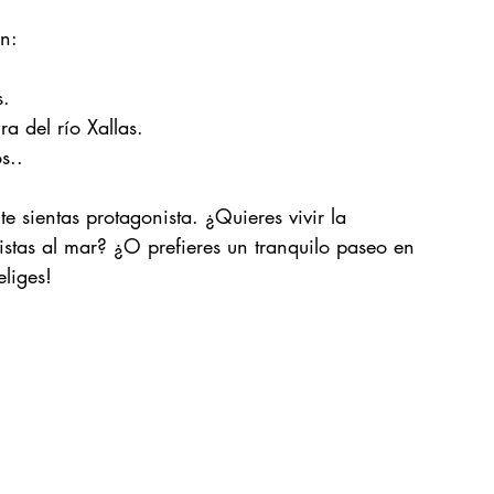
an:
s.
a del río Xallas.
s..
 sientas protagonista. ¿Quieres vivir la 
istas al mar? ¿O prefieres un tranquilo paseo en 
eliges!