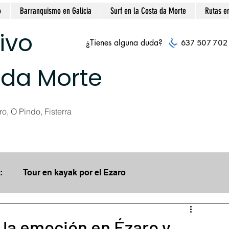
o
Barranquismo en Galicia
Surf en la Costa da Morte
Rutas e
ivo
¿Tienes alguna duda?
637 507 702
 da Morte
o, O Pindo, Fisterra
:
Tour en kayak por el Ezaro
para Remar en kayak
Actividades escolares
e la emoción en Ézaro y