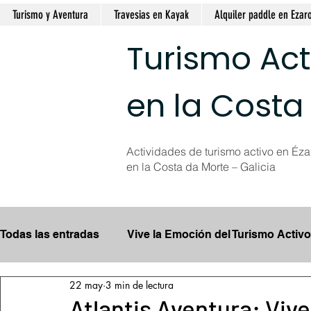
Turismo y Aventura
Travesias en Kayak
Alquiler paddle en Ezar
Turismo Act
en la Costa
Actividades de turismo activo en Ézar
en la Costa da Morte – Galicia
Todas las entradas
Vive la Emoción del Turismo Activo
22 may
3 min de lectura
Explora las Cascadas Espectaculares
Consejos 
Atlantis Aventura: Viv