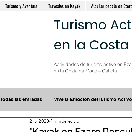
Turismo y Aventura
Travesias en Kayak
Alquiler paddle en Ezar
Turismo Act
en la Costa
Actividades de turismo activo en Ézar
en la Costa da Morte – Galicia
Todas las entradas
Vive la Emoción del Turismo Activo
2 jul 2023
1 min de lectura
Explora las Cascadas Espectaculares
Consejos 
"Kayak en Ezaro Descub