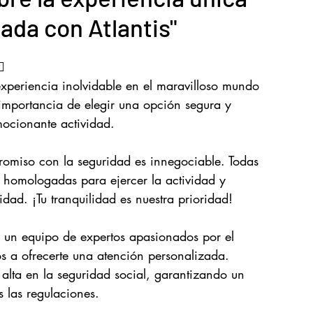
ada con Atlantis"
Surf Costa en la Costa da Morte
️
experiencia inolvidable en el maravilloso mundo 
importancia de elegir una opción segura y 
mocionante actividad.
omiso con la seguridad es innegociable. Todas 
 homologadas para ejercer la actividad y 
dad. ¡Tu tranquilidad es nuestra prioridad!
n un equipo de expertos apasionados por el 
s a ofrecerte una atención personalizada. 
lta en la seguridad social, garantizando un 
 las regulaciones.