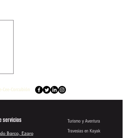
re-Cee-Corcubión
e servicios
Turismo y Aventura
Travesias en Kayak
 do Barco, Ezaro