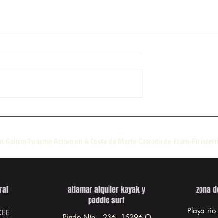
n Galicia-Turismo Activo en A Costa da Morte-Cascada de Ezaro-Finister
ral
atlamar alquiler kayak y
zona d
paddle surf
Playa rio
CEE
Pindo Nte., 236, 15296 O