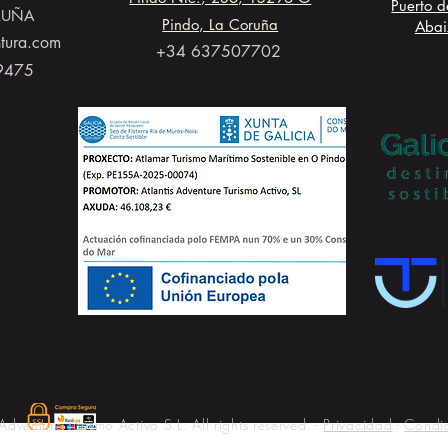
Puerto d
RUÑA
Pindo, La Coruña
Abai
ntura.com
+34 637507702
9475
dventure Turismo Activo S.L. All rights reserved. -
Privacidad
-
Condi