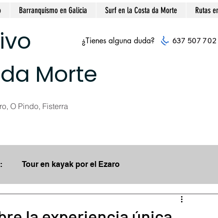
o
Barranquismo en Galicia
Surf en la Costa da Morte
Rutas e
ivo
¿Tienes alguna duda?
637 507 702
 da Morte
o, O Pindo, Fisterra
:
Tour en kayak por el Ezaro
para Remar en kayak
Actividades escolares
re la experiencia única