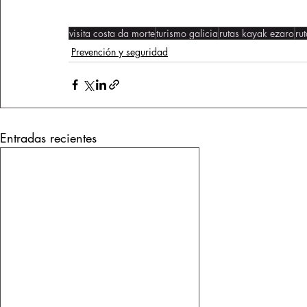
visita costa da morte
turismo galicia
rutas kayak ezaro
ru
Prevención y seguridad
Entradas recientes