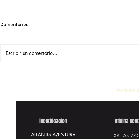
Comentarios
Escribir un comentario...
Turismo Responsable en la
Costa da Morte: Cómo
Disfrutar la Naturaleza con un
Aventuras e
Impacto Positivo
identificacion
oficina cent
ATLANTIS AVENTURA.
XALLAS 27
-