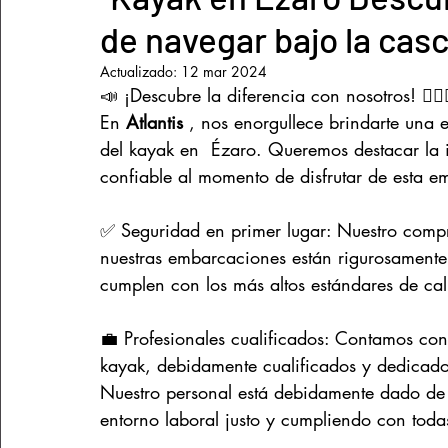
de navegar bajo la casc
Prevención y seguridad
Lugares Costa da Morte
Actualizado:
12 mar 2024
📣 ¡Descubre la diferencia con nosotros! 🚣‍♀️⚓
En 
Atlantis 
, nos enorgullece brindarte una 
del kayak en  Ézaro. Queremos destacar la 
confiable al momento de disfrutar de esta e
✅ Seguridad en primer lugar: Nuestro compr
nuestras embarcaciones están rigurosamente
cumplen con los más altos estándares de cali
💼 Profesionales cualificados: Contamos co
kayak, debidamente cualificados y dedicado
Nuestro personal está debidamente dado de a
entorno laboral justo y cumpliendo con todas