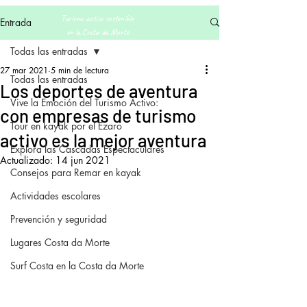
Turismo activo sostenible
Entrada
en la Costa da Morte
Todas las entradas
27 mar 2021
5 min de lectura
Todas las entradas
Los deportes de aventura
Vive la Emoción del Turismo Activo:
con empresas de turismo
Tour en kayak por el Ezaro
activo es la mejor aventura
Explora las Cascadas Espectaculares
Actualizado:
14 jun 2021
Consejos para Remar en kayak
Actividades escolares
Prevención y seguridad
Lugares Costa da Morte
Surf Costa en la Costa da Morte