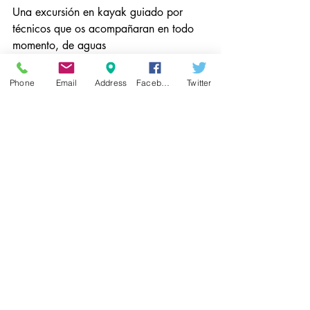
Una excursión en kayak guiado por 
técnicos que os acompañaran en todo 
momento, de aguas 
cristalinas.Recorreremos la costa y 
descubriremos sus cuevas y 
Phone
Email
Address
Facebook
Twitter
disfrutaremos de sus calas. Un paraje 
espectacular. 
Observar las imágenes para haceros 
una idea.
En Sardiñeiro de Abaixo descubriréis  
buenas gentes. Especialmente os 
recomendamos que probéis el pan de la 
Panadería Suarez. Pan realizado a la 