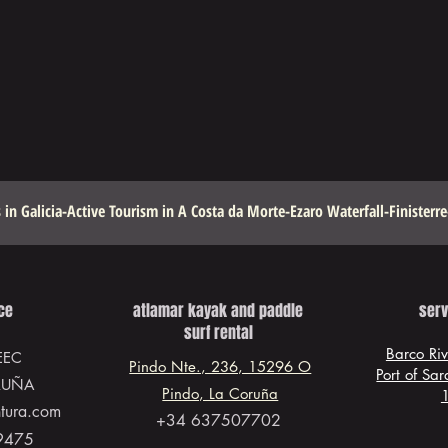
 in Galicia-Active Tourism in A Costa da Morte-Ezaro Waterfall-Finisterr
ice
atlamar kayak and paddle
serv
surf rental
Barco Ri
EEC
Pindo Nte., 236, 15296 O
Port of Sa
RUÑA
Pindo, La Coruña
ntura.com
+34 637507702
9475