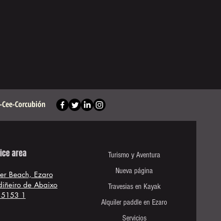
e-Cee-Corcubión
ice area
Turismo y Aventura
Nueva página
ver Beach, Ezaro
rdiñeiro de Abaixo
Travesias en Kayak
15153 1
Alquiler paddle en Ezaro
Servicios