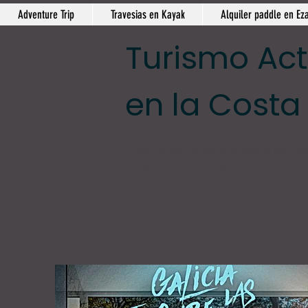
Adventure Trip
Travesias en Kayak
Alquiler paddle en Ez
Turismo Act
en la Costa
Actividades de turismo activo en Ézar
en la Costa da Morte – Galicia