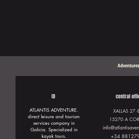
Adventures
ID
central off
ATLANTIS ADVENTURE.
XALLAS 27
-
direct leisure and tourism
15270 A CO
services company in
info@atlantisave
Galicia. Specialized in
kayak tours.
+34 88127