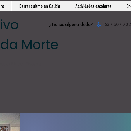
aro
Barranquismo en Galicia
Actividades escolares
En
ivo
¿Tienes alguna duda?
637 507 702
 da Morte
o, O Pindo, Fisterra