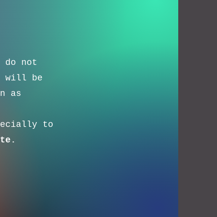
 do not
 will be
n as
ecially to
te.