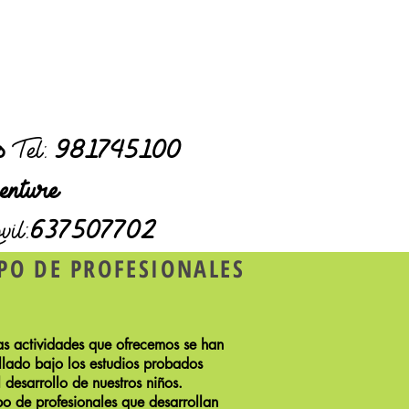
es
Tel:
981745100
enture
il:
637507702
IPO DE PROFESIONALES
as actividades que ofrecemos se han
llado bajo los estudios probados
l desarrollo de nuestros niños.
po de profesionales que desarrollan