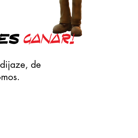
 es
ganar!
dijaze, de
somos.