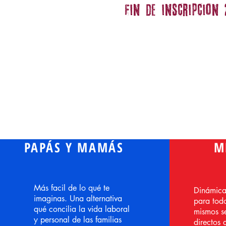
FIN DE INSCRIPCION 
PAPÁS Y MAMÁS
M
Más facil de lo qué te
Dinámica,
imaginas. Una alternativa
para todo
qué concilia la vida laboral
mismos se
y personal de las familias
directos 