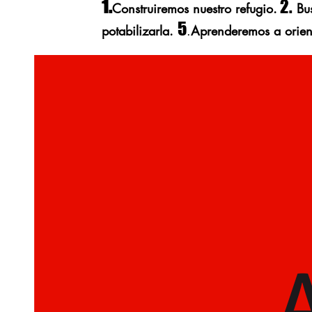
1.
2.
Construiremos nuestro refugio.
Bu
5
potabilizarla.
.
Aprenderemos a orien