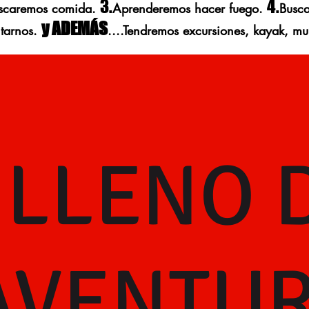
3.
4.
scaremos comida.
Aprenderemos hacer fuego.
Busca
y ADEMÁS
tarnos.
....Tendremos excursiones, kayak, mul
LLENO 
AVENTU