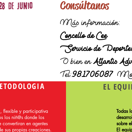
Consúltanos
28 DE JUNIO
Más información:
Concello de Cee
Servicio de Deport
O bien en
Atlantis Adv
Tel:
981706087
Mov
ETODOLOGIA
EL EQU
 flexible y participativa
Todas l
s los niñ@s donde los
desarro
 convertiran en agentes
sobre e
de sus propias creaciones.
El equi