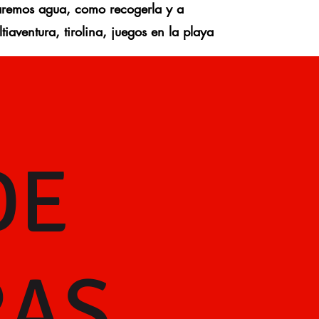
remos agua, como recogerla y a
tiaventura, tirolina, juegos en la playa
DE
RAS