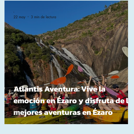
-
22 may
3 min de lectura
Iniciar sesión
Atlantis Aventura: Vive la
emoción en Ézaro y disfruta de la
mejores aventuras en Ézaro