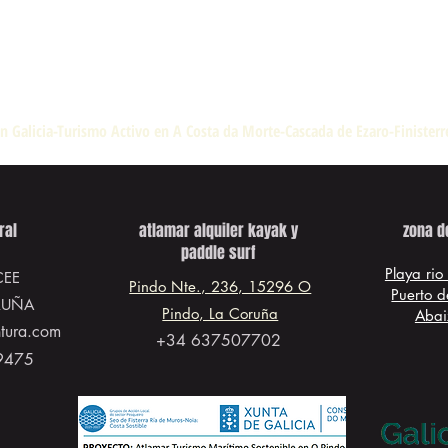
n Galicia-Turismo Activo en A Costa da Morte-Cascada de Ezaro-Finister
ral
atlamar alquiler kayak y
zona d
paddle surf
Playa rio
CEE
Pindo Nte., 236, 15296 O
Puerto d
RUÑA
Pindo, La Coruña
Abai
ntura.com
+34 637507702
9475