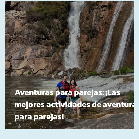
ares Costa da Morte
Surf Costa en la Costa da Morte
-
25 may
4 min de lectura
Aventuras para parejas: ¡Las
mejores actividades de aventura
para parejas!