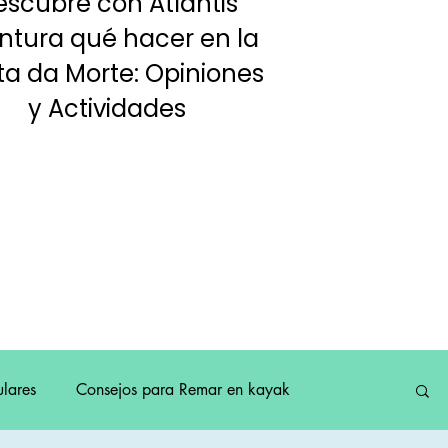
escubre con Atlantis
ntura qué hacer en la
a da Morte: Opiniones
y Actividades
lares
Consejos para Remar en kayak