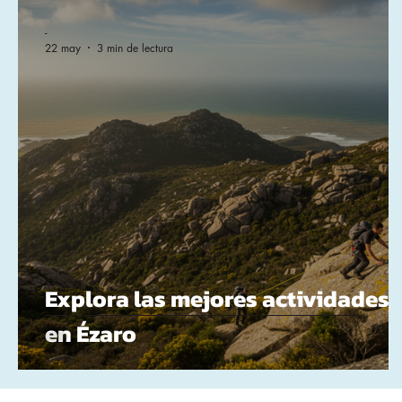
-
22 may
3 min de lectura
Explora las mejores actividades
en Ézaro