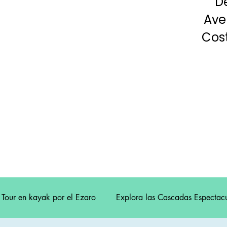
D
Ave
Cost
Tour en kayak por el Ezaro
Explora las Cascadas Espectacu