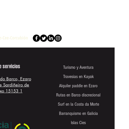
re-Cee-Corcubión
e servicios
Turismo y Aventura
Travesias en Kayak
 do Barco, Ezaro
e Sardiñeiro de
Alquiler paddle en Ezaro
xo 15153 1
Rutas en Barco discrecional
Surf en la Costa da Morte
Barranquismo en Galicia
Islas Cies