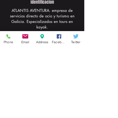
identificacion
ATLANTIS AVENTURA. empresa de
servicios directo de ocio y turismo en
Galicia. Especializados en tours en
kayak.
Phone
Email
Address
Facebook
Twitter
oficina central
XALLAS 27
-CEE
15270 A CORUÑA
info@atlantisaventura.com