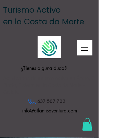
Turismo Activo
en la Costa da Morte
¿Tienes alguna duda?
Actividades de turismo activo en Ézaro, O
Pindo, Fisterra en la Costa da Morte –
Galicia
637 507 702
info@atlantisaventura.com