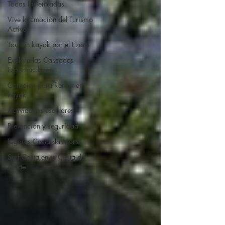
Todas las entradas
Vive la Emoción del Turismo
Activo:
Tour en kayak por el Ezaro
Explora las Cascadas
Espectaculares
Consejos para Remar en
kayak
Actividades escolares
Prevención y seguridad
Lugares Costa da Morte
Surf Costa en la Costa da
Morte