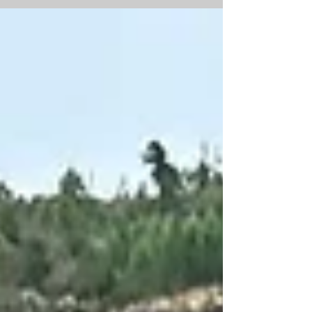
Ézaro . Imagina deslizarte suavemente por las
aguas cristalinas, rodeado de paisajes
impresionantes y sintiendo la brisa marina en
tu rostro. ¿Se te ocurre un plan mejor? ¡A mí
tampoco! Aquí encontrarás consejos
prácticos, recomendaciones y todo lo que
debes tener en cuenta para que tu experiencia
sea in