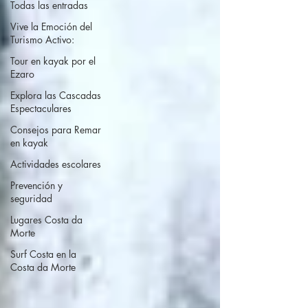
Todas las entradas
Vive la Emoción del
Turismo Activo:
Tour en kayak por el
Ezaro
Explora las Cascadas
Espectaculares
Consejos para Remar
en kayak
Actividades escolares
Prevención y
seguridad
Lugares Costa da
Morte
Surf Costa en la
Costa da Morte