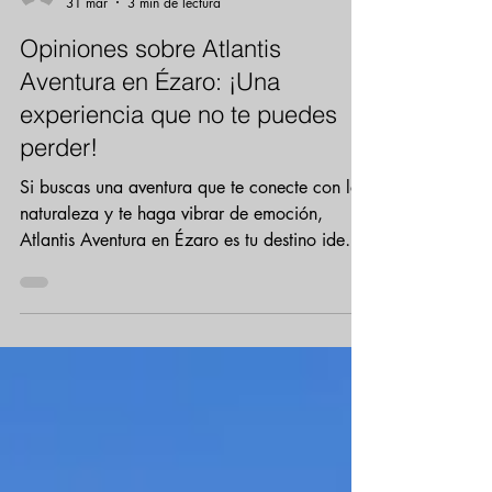
-
31 mar
3 min de lectura
Opiniones sobre Atlantis
Aventura en Ézaro: ¡Una
experiencia que no te puedes
perder!
Si buscas una aventura que te conecte con la
naturaleza y te haga vibrar de emoción,
Atlantis Aventura en Ézaro es tu destino ideal.
¿Te imaginas disfrutar de actividades al aire
libre en un entorno espectacular, rodeado de
la belleza única de la Costa da Morte? ¡Pues
aquí te cuento todo lo que necesitas saber
para que te animes a vivir esta experiencia!
¿Qué hace especial a Atlantis Aventura en
Ézaro? Desde el primer momento, Atlantis