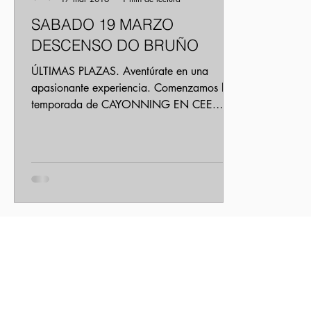
SABADO 19 MARZO
DESCENSO DO BRUÑO
ÚLTIMAS PLAZAS. Aventúrate en una
apasionante experiencia. Comenzamos la
temporada de CAYONNING EN CEE.
Conoce tu entorno de una manera...