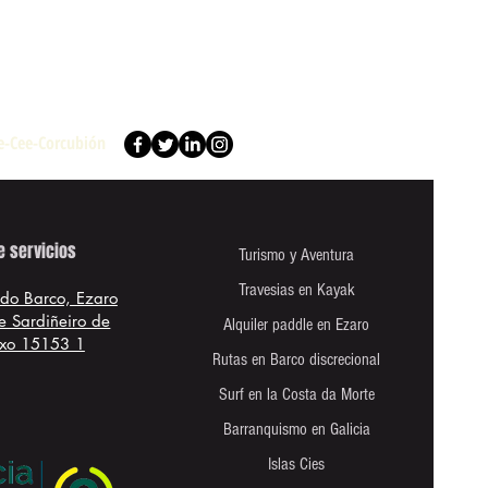
re-Cee-Corcubión
e servicios
Turismo y Aventura
Travesias en Kayak
 do Barco, Ezaro
e Sardiñeiro de
Alquiler paddle en Ezaro
xo 15153 1
Rutas en Barco discrecional
Surf en la Costa da Morte
Barranquismo en Galicia
Islas Cies