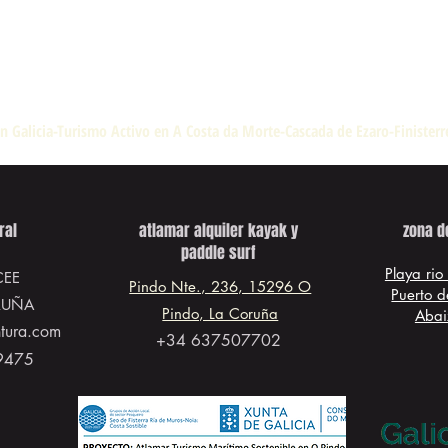
n Galicia-Turismo Activo en A Costa da Morte-Cascada de Ezaro-Finister
ral
atlamar alquiler kayak y
zona d
paddle surf
Playa rio
CEE
Pindo Nte., 236, 15296 O
Puerto d
RUÑA
Pindo, La Coruña
Abai
ntura.com
+34 637507702
9475