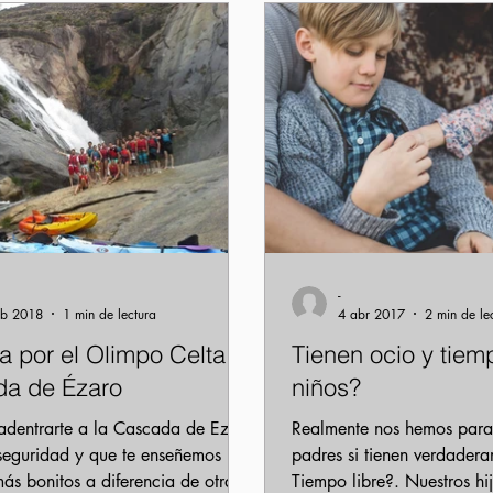
ares Costa da Morte
Surf Costa en la Costa da Morte
-
eb 2018
1 min de lectura
4 abr 2017
2 min de le
a por el Olimpo Celta y
Tienen ocio y tiemp
a de Ézaro
niños?
adentrarte a la Cascada de Ezaro
Realmente nos hemos para
 seguridad y que te enseñemos los
padres si tienen verdader
ás bonitos a diferencia de otras
Tiempo libre?. Nuestros hi