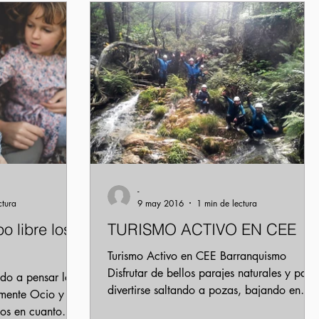
Iniciar sesión
-
ctura
9 may 2016
1 min de lectura
o libre los
TURISMO ACTIVO EN CEE
Turismo Activo en CEE Barranquismo
Disfrutar de bellos parajes naturales y para
do a pensar los
divertirse saltando a pozas, bajando en
amente Ocio y
rápel por...
jos en cuanto