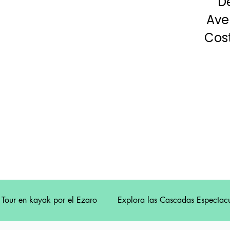
D
Ave
Cost
Tour en kayak por el Ezaro
Explora las Cascadas Espectacu