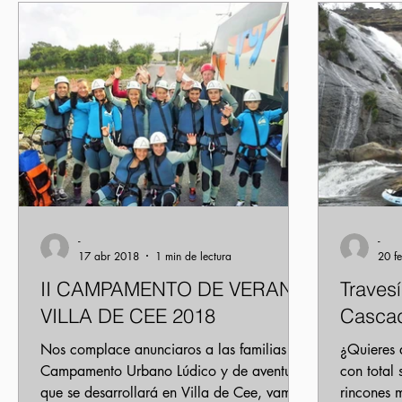
Actividades escolares
Prevención y seguridad
Lug
-
-
17 abr 2018
1 min de lectura
20 f
II CAMPAMENTO DE VERANO
Travesí
VILLA DE CEE 2018
Cascad
Nos complace anunciaros a las familias del
¿Quieres 
Campamento Urbano Lúdico y de aventura
con total
que se desarrollará en Villa de Cee, vamos
rincones m