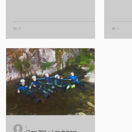
a disfrutar...
empresas?
-
17 mar 2016
1 min de lectura